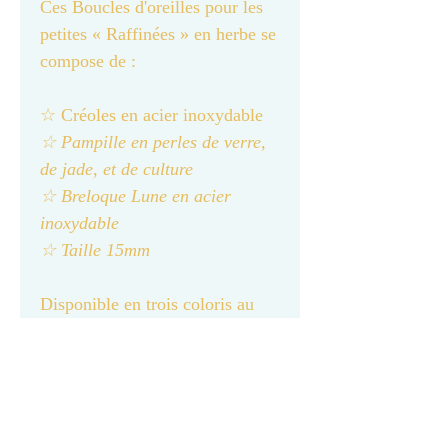
Ces Boucles d'oreilles pour les
petites « Raffinées » en herbe se
compose de :
☆ Créoles en acier inoxydable
☆ Pampille en perles de verre,
de jade, et de culture
☆ Breloque Lune en acier
inoxydable
☆ Taille 15mm
Disponible en trois coloris au
choix: Nude; Vert; Fushia
Ces boucles d'oreilles sont
des bijoux fantaisie, il est
recommandé d’éviter le contact