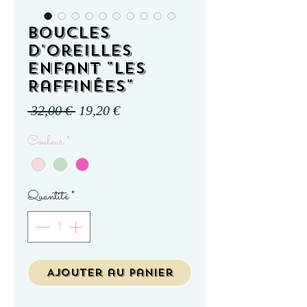
Boucles
d'oreilles
enfant "Les
Raffinées"
Prix
Prix
 32,00 € 
19,20 €
original
promotionnel
Couleur
*
Quantité
*
Ajouter au panier