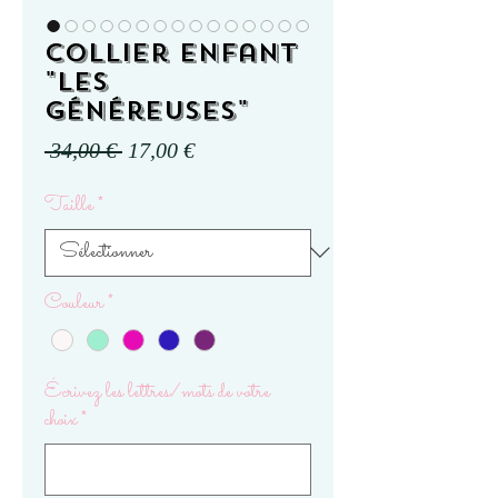
Collier enfant
"Les
Généreuses"
Prix
Prix
 34,00 € 
17,00 €
original
promotionnel
Taille
*
Couleur
*
Écrivez les lettres/mots de votre
choix
*