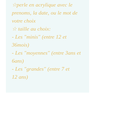
☆perle en acrylique avec le
prenoms, la date, ou le mot de
votre choix
☆ taille au choix:
- Les "minis" (entre 12 et
36mois)
- Les "moyennes" (entre 3ans et
6ans)
- Les "grandes" (entre 7 et
12 ans)
Ce collier est un bijou fantaisie,
il est recommandé d’éviter le
contact avec l’eau et le parfum.