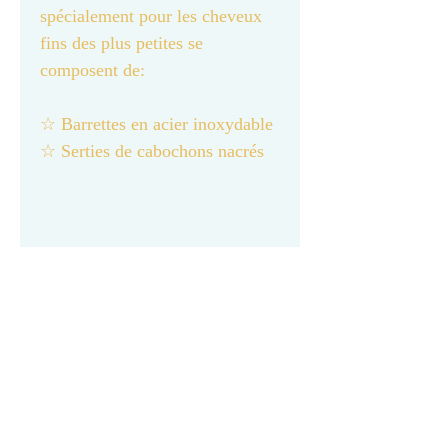
spécialement pour les cheveux
fins des plus petites se
composent de:
☆ Barrettes en acier inoxydable
☆ Serties de cabochons nacrés
Ces barrettes sont des bijoux
fantaisie, il est recommandé
d’éviter le contact avec l’eau
et le parfum.