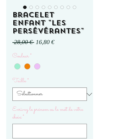
Bracelet
enfant "Les
Persévérantes"
Prix
Prix
 28,00 € 
16,80 €
original
promotionnel
Couleur
*
Taille
*
Ecrivez le prénom ou le mot de votre
choix
*