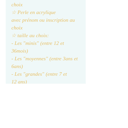
choix
☆ Perle en acrylique
avec prénom ou inscription au
choix
☆ taille au choix:
- Les "minis" (entre 12 et
36mois)
- Les "moyennes" (entre 3ans et
6ans)
- Les "grandes" (entre 7 et
12 ans)
Ce bracelet est un bijou
fantaisie, il est recommandé
d’éviter le contact avec l’eau et
le parfum.