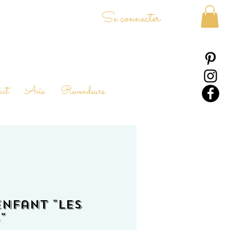
Se connecter
ct
Avis
Revendeurs
enfant "Les
"