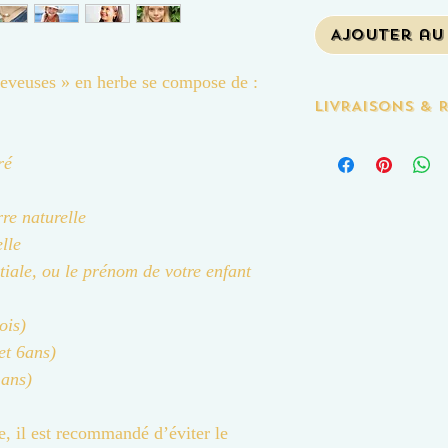
Ajouter au
 Reveuses » en herbe se compose de :
LIVRAISONS & 
Les expéditions se font e
ré
Les Livraison sont assu
-3,20€ pour la France 
- 5,50€ à l'international
rre naturelle
La livraison est offerte
lle
Les retours et les échan
tiale, ou le prénom de votre enfant
articles personnalisés.
ois)
et 6ans)
 ans)
ie, il est recommandé d’éviter le