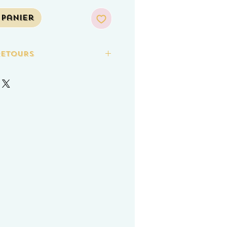
 panier
RETOURS
n lettre suivie prioritaire
rée dans le monde entier:
Métropolitaine et les dom tom
e
 dès 60€ d'achat
ges ne sont pas acceptés car ce sont des
 Merci de votre compréhension.